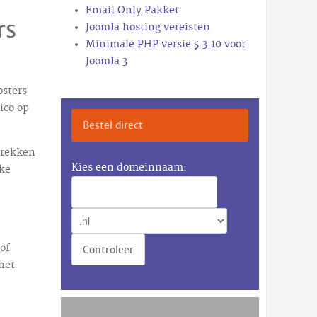
Email Only Pakket
rs
Joomla hosting vereisten
Minimale PHP versie 5.3.10 voor
Joomla 3
osters
ico op
Bestel direct
trekken
Kies een domeinnaam:
jke
of
het