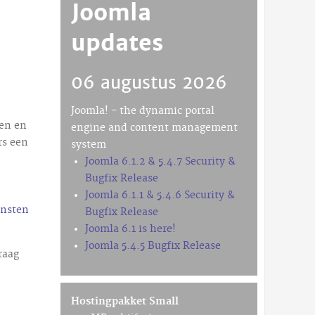
Joomla
updates
06 augustus 2026
Joomla! - the dynamic portal
nen en
engine and content management
rs een
system
Joomla 6.1.2 & 5.4.7 Security &
Bugfix Release
Joomla 6.1.1 & 5.4.6 Security &
ensten
Bugfix Release
Joomla 6.1 is here!
Joomla 5.4.5 Bugfix Release
raag
Hostingpakket Small