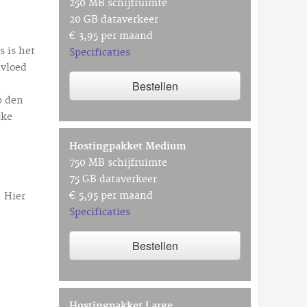
250 MB schijfruimte
20 GB dataverkeer
€ 3,95 per maand
s is het
Specificaties
nvloed
Bestellen
p den
jke
Hostingpakket Medium
750 MB schijfruimte
75 GB dataverkeer
€ 5,95 per maand
. Hier
Specificaties
Bestellen
Hostingpakket Large