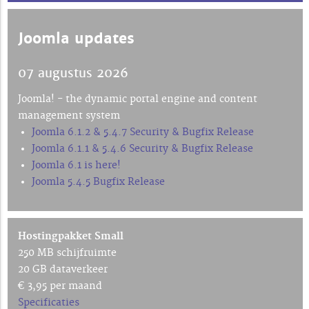
Joomla updates
07 augustus 2026
Joomla! - the dynamic portal engine and content
management system
Joomla 6.1.2 & 5.4.7 Security & Bugfix Release
Joomla 6.1.1 & 5.4.6 Security & Bugfix Release
Joomla 6.1 is here!
Joomla 5.4.5 Bugfix Release
Hostingpakket Small
250 MB schijfruimte
20 GB dataverkeer
€ 3,95 per maand
Specificaties