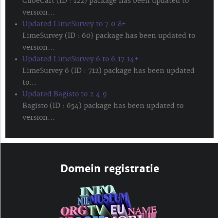
CubeCart (ID : 122) package has been updated to
version...
Updated LimeSurvey to 7.0.8+
LimeSurvey (ID : 60) package has been updated to
version...
Updated LimeSurvey 6 to 6.17.14+
LimeSurvey 6 (ID : 712) package has been updated
to...
Updated Bagisto to 2.4.9
Bagisto (ID : 654) package has been updated to
version...
Domein registratie