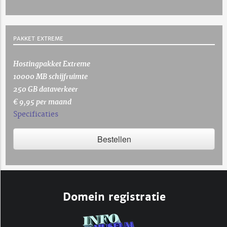
PAKKET EXTREME
Hostingpakket Extreme
10000 MB schijfruimte
250 GB dataverkeer
€ 9,95 per maand
Specificaties
Bestellen
Domein registratie