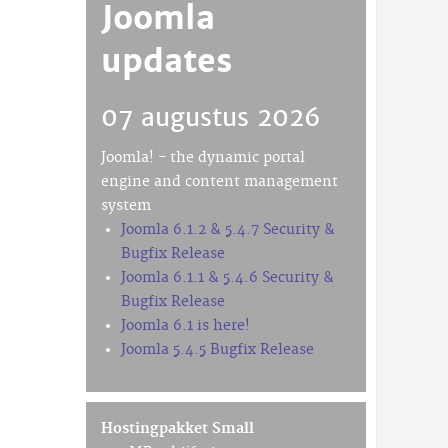
Joomla
updates
07 augustus 2026
Joomla! - the dynamic portal
engine and content management
system
Joomla 6.1.2 & 5.4.7 Security &
Bugfix Release
Joomla 6.1.1 & 5.4.6 Security &
Bugfix Release
Joomla 6.1 is here!
Joomla 5.4.5 Bugfix Release
Hostingpakket Small