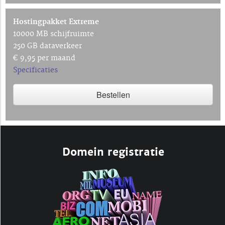
Hostingpakket Extreme
10000 MB schijfruimte
250 GB dataverkeer
€ 9,95 per maand
Specificaties
Bestellen
Domein registratie